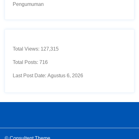
Pengumuman
Total Views:
127,315
Total Posts:
716
Last Post Date:
Agustus 6, 2026
© Consultent Theme