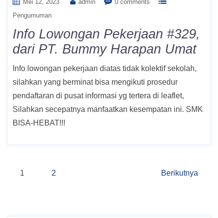
Mei 12, 2023
admin
0 comments
Pengumuman
Info Lowongan Pekerjaan #329,
dari PT. Bummy Harapan Umat
Info lowongan pekerjaan diatas tidak kolektif sekolah,
silahkan yang berminat bisa mengikuti prosedur
pendaftaran di pusat informasi yg tertera di leaflet,
Silahkan secepatnya manfaatkan kesempatan ini. SMK
BISA-HEBAT!!!
Navigasi
1
2
Berikutnya
pos