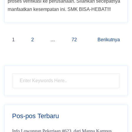
proses verifikasi ke perusahaan. Silahkan secepatnya
manfaatkan kesempatan ini. SMK BISA-HEBAT!!!
Navigasi
1
2
…
72
Berikutnya
pos
Pos-pos Terbaru
Info Lowongan Pekerjaan #623, dari Manna Kampus