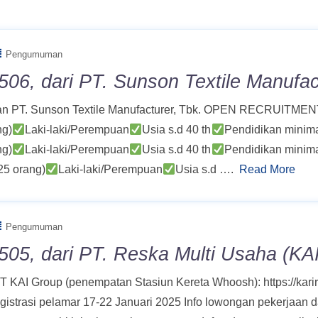
Pengumuman
06, dari PT. Sunson Textile Manufac
ngan PT. Sunson Textile Manufacturer, Tbk. OPEN RECRUI
ng)
Laki-laki/Perempuan
Usia s.d 40 th
Pendidikan minim
ng)
Laki-laki/Perempuan
Usia s.d 40 th
Pendidikan minim
25 orang)
Laki-laki/Perempuan
Usia s.d ….
Read More
Pengumuman
505, dari PT. Reska Multi Usaha (KA
T KAI Group (penempatan Stasiun Kereta Whoosh): https://kari
si pelamar 17-22 Januari 2025 Info lowongan pekerjaan 