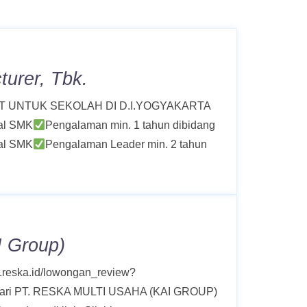
turer, Tbk.
TMENT UNTUK SEKOLAH DI D.I.YOGYAKARTA
al SMK
Pengalaman min. 1 tahun dibidang
al SMK
Pengalaman Leader min. 2 tahun
I Group)
r.reska.id/lowongan_review?
dari PT. RESKA MULTI USAHA (KAI GROUP)