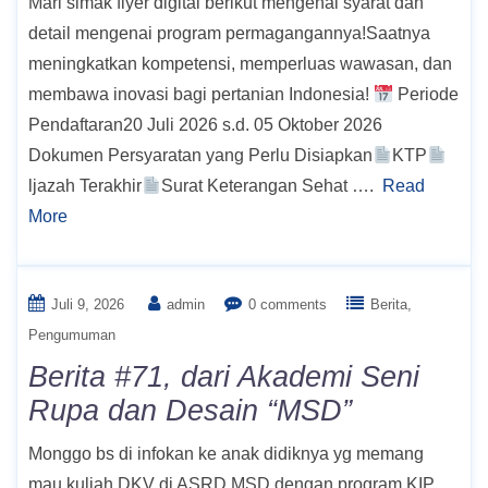
Mari simak flyer digital berikut mengenai syarat dan
detail mengenai program permagangannya!Saatnya
meningkatkan kompetensi, memperluas wawasan, dan
membawa inovasi bagi pertanian Indonesia!
Periode
Pendaftaran20 Juli 2026 s.d. 05 Oktober 2026
Dokumen Persyaratan yang Perlu Disiapkan
KTP
ljazah Terakhir
Surat Keterangan Sehat ….
Read
More
Juli 9, 2026
admin
0 comments
Berita
Pengumuman
Berita #71, dari Akademi Seni
Rupa dan Desain “MSD”
Monggo bs di infokan ke anak didiknya yg memang
mau kuliah DKV di ASRD MSD dengan program KIP