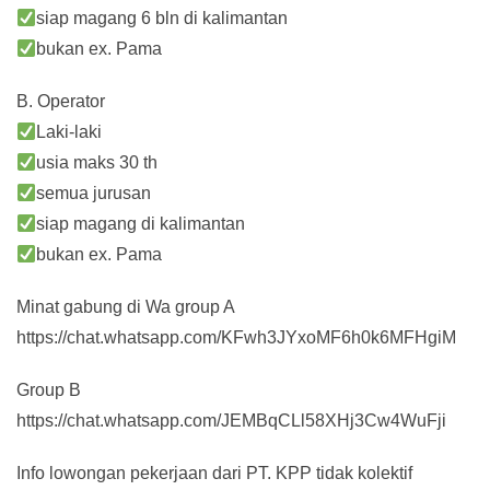
siap magang 6 bln di kalimantan
bukan ex. Pama
B. Operator
Laki-laki
usia maks 30 th
semua jurusan
siap magang di kalimantan
bukan ex. Pama
Minat gabung di Wa group A
https://chat.whatsapp.com/KFwh3JYxoMF6h0k6MFHgiM
Group B
https://chat.whatsapp.com/JEMBqCLl58XHj3Cw4WuFji
Info lowongan pekerjaan dari PT. KPP tidak kolektif