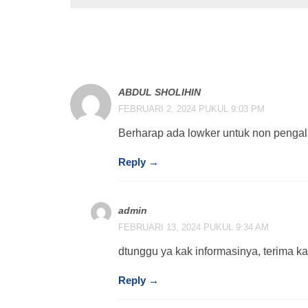
2 Replies to “Info Lowongan P
ABDUL SHOLIHIN
FEBRUARI 2, 2024 PUKUL 9:03 PM
Berharap ada lowker untuk non penga
Reply →
admin
FEBRUARI 13, 2024 PUKUL 9:34 AM
dtunggu ya kak informasinya, terima ka
Reply →