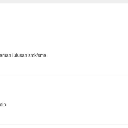
ekerjaan #390, dari PT. KPP Mining”
laman lulusan smk/sma
sih