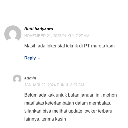
Pekerjaan #340, dari PT. Mirota
KSM”
Budi hariyanto
NOVEMBER 21, 2023 PUKUL 7:27 AM
Masih ada loker staf teknik di PT murota ksm
Reply →
admin
JANUARI 22, 2024 PUKUL 8:57 AM
Belum ada kak untuk bulan januari ini, mohon
maaf atas keterlambatan dalam membalas.
silahkan bisa melihat update lowker terbaru
lainnya. terima kasih