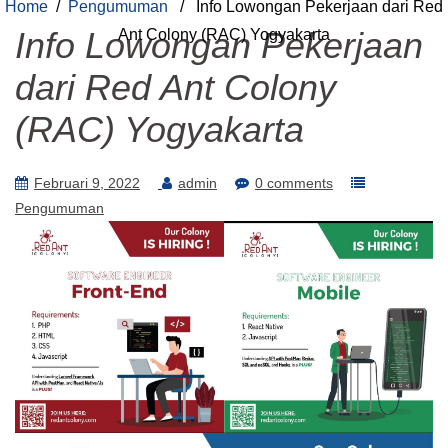
Home
/
Pengumuman
/ Info Lowongan Pekerjaan dari Red
Info Lowongan Pekerjaan
Ant Colony (RAC) Yogyakarta
dari Red Ant Colony
(RAC) Yogyakarta
Februari 9, 2022
admin
0 comments
Pengumuman