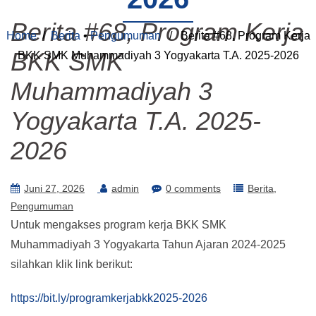
Berita #68, Program Kerja
Home
/
Berita
•
Pengumuman
/ Berita #68, Program Kerja
BKK SMK
BKK SMK Muhammadiyah 3 Yogyakarta T.A. 2025-2026
Muhammadiyah 3
Yogyakarta T.A. 2025-
2026
Juni 27, 2026
admin
0 comments
Berita
Pengumuman
Untuk mengakses program kerja BKK SMK
Muhammadiyah 3 Yogyakarta Tahun Ajaran 2024-2025
silahkan klik link berikut:
https://bit.ly/programkerjabkk2025-2026