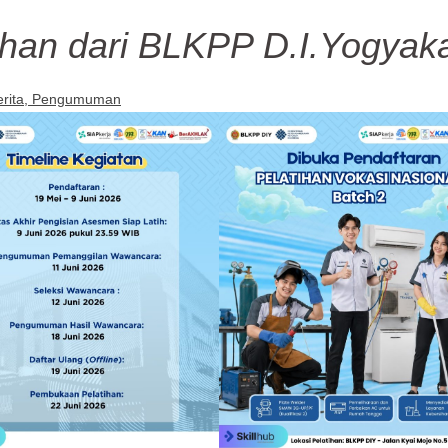
tihan dari BLKPP D.I.Yogyak
rita
Pengumuman