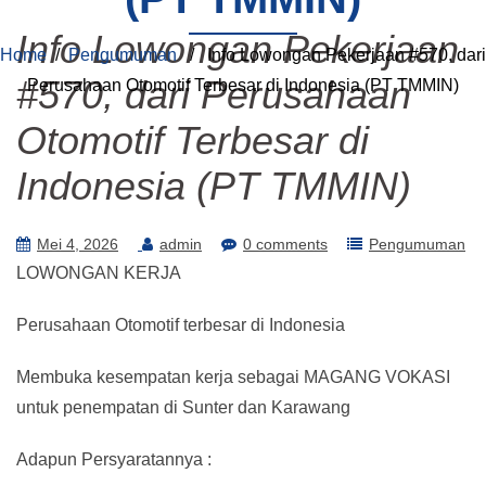
Info Lowongan Pekerjaan
Home
/
Pengumuman
/ Info Lowongan Pekerjaan #570, dari
#570, dari Perusahaan
Perusahaan Otomotif Terbesar di Indonesia (PT TMMIN)
Otomotif Terbesar di
Indonesia (PT TMMIN)
Mei 4, 2026
admin
0 comments
Pengumuman
LOWONGAN KERJA
Perusahaan Otomotif terbesar di Indonesia
Membuka kesempatan kerja sebagai MAGANG VOKASI
untuk penempatan di Sunter dan Karawang
Adapun Persyaratannya :