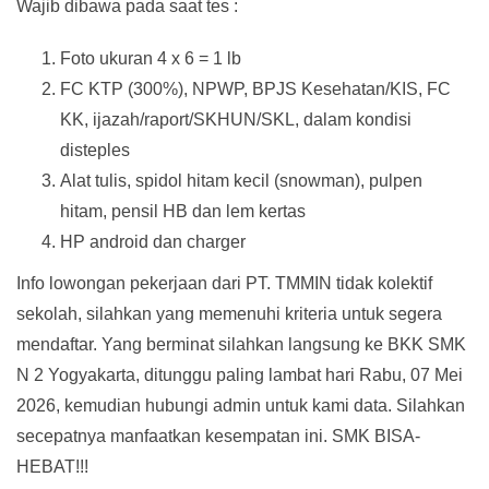
Wajib dibawa pada saat tes :
Foto ukuran 4 x 6 = 1 lb
FC KTP (300%), NPWP, BPJS Kesehatan/KIS, FC
KK, ijazah/raport/SKHUN/SKL, dalam kondisi
disteples
Alat tulis, spidol hitam kecil (snowman), pulpen
hitam, pensil HB dan lem kertas
HP android dan charger
Info lowongan pekerjaan dari PT. TMMIN tidak kolektif
sekolah, silahkan yang memenuhi kriteria untuk segera
mendaftar. Yang berminat silahkan langsung ke BKK SMK
N 2 Yogyakarta, ditunggu paling lambat hari Rabu, 07 Mei
2026, kemudian hubungi admin untuk kami data. Silahkan
secepatnya manfaatkan kesempatan ini. SMK BISA-
HEBAT!!!