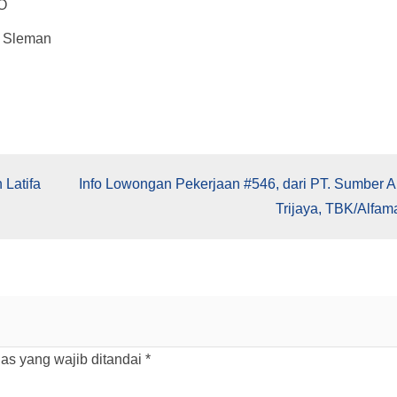
O
k Sleman
 Latifa
Info Lowongan Pekerjaan #546, dari PT. Sumber Al
Trijaya, TBK/Alfama
as yang wajib ditandai
*