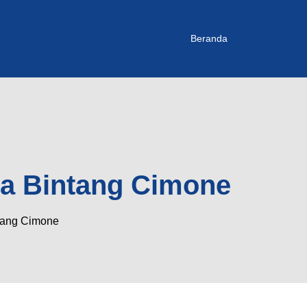
Beranda
da Bintang Cimone
tang Cimone