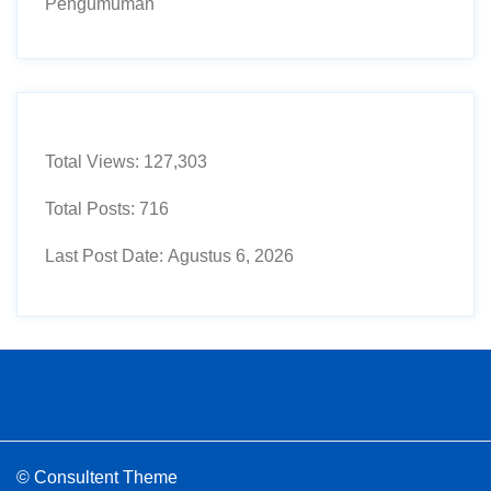
Pengumuman
Total Views:
127,303
Total Posts:
716
Last Post Date:
Agustus 6, 2026
© Consultent Theme