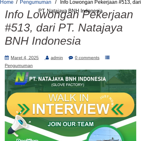
Home
/
Pengumuman
/ Info Lowongan Pekerjaan #513, dari
Info Lowongan Pekerjaan
PT. Natajaya BNH Indonesia
#513, dari PT. Natajaya
BNH Indonesia
Maret 4, 2025
admin
0 comments
Pengumuman