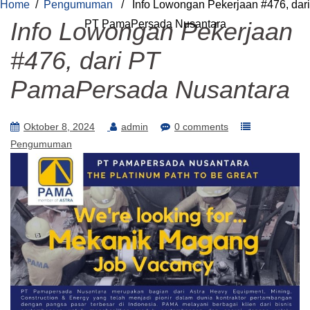
Home
/
Pengumuman
/ Info Lowongan Pekerjaan #476, dari
Info Lowongan Pekerjaan
PT PamaPersada Nusantara
#476, dari PT
PamaPersada Nusantara
Oktober 8, 2024
admin
0 comments
Pengumuman