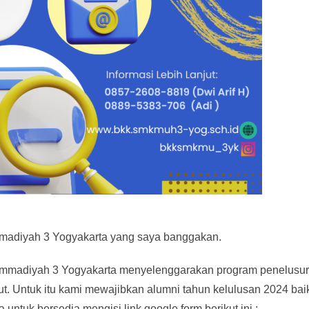
adiyah 3 Yogyakarta yang saya banggakan.
mmadiyah 3 Yogyakarta menyelenggarakan program penelusu
ut. Untuk itu kami mewajibkan alumni tahun kelulusan 2024 bai
untuk bersedia mengisi link google form berikut ini :