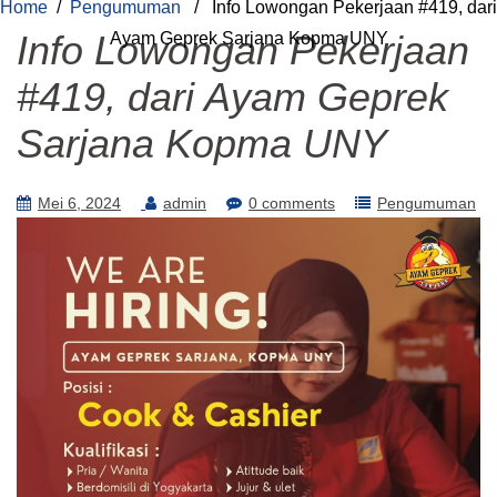
Home
/
Pengumuman
/ Info Lowongan Pekerjaan #419, dari
Info Lowongan Pekerjaan
Ayam Geprek Sarjana Kopma UNY
#419, dari Ayam Geprek
Sarjana Kopma UNY
Mei 6, 2024
admin
0 comments
Pengumuman