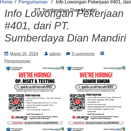
Home
/
Pengumuman
/ Info Lowongan Pekerjaan #401, dari
Info Lowongan Pekerjaan
PT. Sumberdaya Dian Mandiri
#401, dari PT.
Sumberdaya Dian Mandiri
Maret 16, 2024
admin
0 comments
Pengumuman