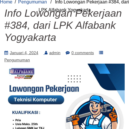
Home
/
Pengumuman
/ Info Lowongan Pekerjaan #384, dari
Info Lowongan Pekerjaan
LPK Alfabank Yogyakarta
#384, dari LPK Alfabank
Yogyakarta
Januari 4, 2024
admin
0 comments
Pengumuman