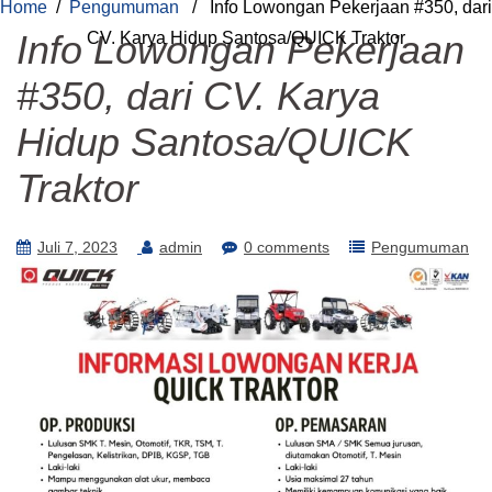
Home
/
Pengumuman
/ Info Lowongan Pekerjaan #350, dari
Info Lowongan Pekerjaan
CV. Karya Hidup Santosa/QUICK Traktor
#350, dari CV. Karya
Hidup Santosa/QUICK
Traktor
Juli 7, 2023
admin
0 comments
Pengumuman