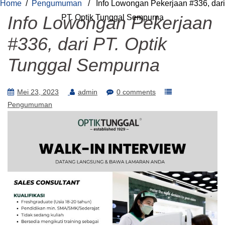
Home
/
Pengumuman
/ Info Lowongan Pekerjaan #336, dari
Info Lowongan Pekerjaan
PT. Optik Tunggal Sempurna
#336, dari PT. Optik
Tunggal Sempurna
Mei 23, 2023
admin
0 comments
Pengumuman