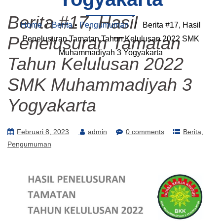
Berita #17, Hasil
Home
/
Berita
•
Pengumuman
/ Berita #17, Hasil
Penelusuran Tamatan
Penelusuran Tamatan Tahun Kelulusan 2022 SMK
Muhammadiyah 3 Yogyakarta
Tahun Kelulusan 2022
SMK Muhammadiyah 3
Yogyakarta
Februari 8, 2023
admin
0 comments
Berita
Pengumuman