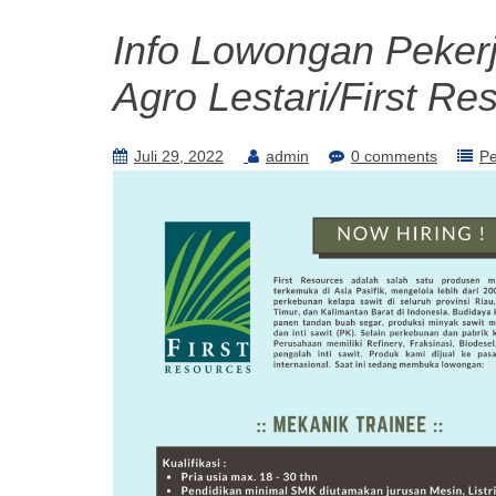
Info Lowongan Pekerj
Agro Lestari/First Re
Juli 29, 2022
admin
0 comments
P