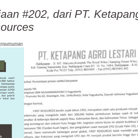
aan #202, dari PT. Ketapan
sources
engumuman