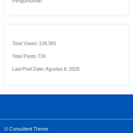
Pengumuman
Total Views:
128,393
Total Posts:
716
Last Post Date:
Agustus 6, 2026
© Consultent Theme