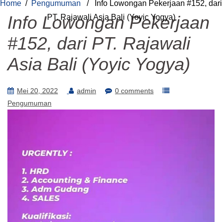
Home
/
Pengumuman
/ Info Lowongan Pekerjaan #152, dari
Info Lowongan Pekerjaan
PT. Rajawali Asia Bali (Yoyic Yogya)
#152, dari PT. Rajawali
Asia Bali (Yoyic Yogya)
Mei 20, 2022
admin
0 comments
Pengumuman