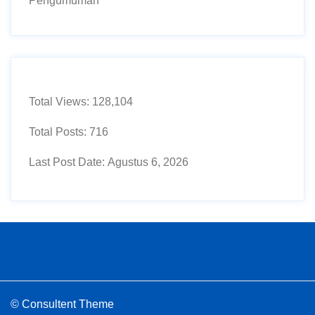
Pengumuman
Total Views:
128,104
Total Posts:
716
Last Post Date:
Agustus 6, 2026
© Consultent Theme