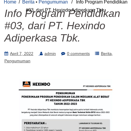
Home
/
Berita
•
Pengumuman
/ Info Program Pendidikan
Info Program Pendidikan
#03, dari PT. Hexindo Adiperkasa Tbk.
#03, dari PT. Hexindo
Adiperkasa Tbk.
April 7, 2022
admin
0 comments
Berita
Pengumuman