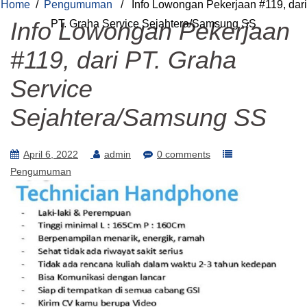
Home
/
Pengumuman
/ Info Lowongan Pekerjaan #119, dari
Info Lowongan Pekerjaan
PT. Graha Service Sejahtera/Samsung SS
#119, dari PT. Graha
Service
Sejahtera/Samsung SS
April 6, 2022
admin
0 comments
Pengumuman