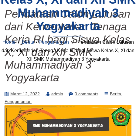
Muhammadiyah 3
Pendataan Calon Lulusan
Yogyakarta
dari Kementerian Tenaga
Kerja RI bagi Siswa Kelas
Home
/
Berita
•
Pengumuman
/ Pendataan Calon Lulusan
X, XI dan XII SMK
dari Kementerian Tenaga Kerja RI bagi Siswa Kelas X, XI dan
XII SMK Muhammadiyah 3 Yogyakarta
Muhammadiyah 3
Yogyakarta
Maret 12, 2022
admin
0 comments
Berita
Pengumuman