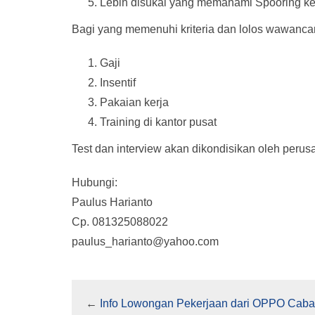
Lebih disukai yang memahami Spooring ke
Bagi yang memenuhi kriteria dan lolos wawancar
Gaji
Insentif
Pakaian kerja
Training di kantor pusat
Test dan interview akan dikondisikan oleh perus
Hubungi:
Paulus Harianto
Cp. 081325088022
paulus_harianto@yahoo.com
←
Info Lowongan Pekerjaan dari OPPO Cab