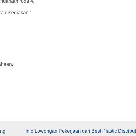
ndaraan roda 4.
a disediakan :
ahaan.
ang
Info Lowongan Pekerjaan dari Best Plastic Distribut