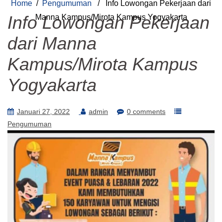
Home
/
Pengumuman
/ Info Lowongan Pekerjaan dari
Info Lowongan Pekerjaan
Manna Kampus/Mirota Kampus Yogyakarta
dari Manna
Kampus/Mirota Kampus
Yogyakarta
Januari 27, 2022
admin
0 comments
Pengumuman