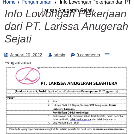
Home
/
Pengumuman
/ Info Lowongan Pekerjaan dari PT.
Info Lowongan Pekerjaan
Larissa Anugerah Sejati
dari PT. Larissa Anugerah
Sejati
Januari 20, 2022
admin
0 comments
Pengumuman