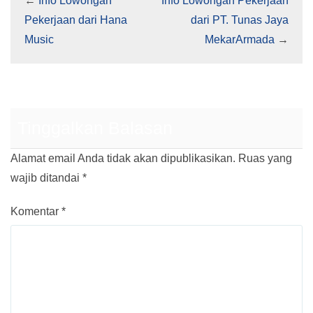
←
Info Lowongan
Info Lowongan Pekerjaan
Pekerjaan dari Hana
dari PT. Tunas Jaya
Music
MekarArmada
→
Tinggalkan Balasan
Alamat email Anda tidak akan dipublikasikan.
Ruas yang
wajib ditandai
*
Komentar
*