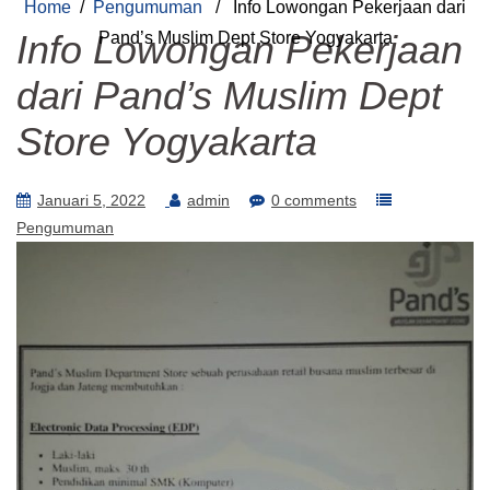
Home
/
Pengumuman
/ Info Lowongan Pekerjaan dari
Info Lowongan Pekerjaan
Pand’s Muslim Dept Store Yogyakarta
dari Pand’s Muslim Dept
Store Yogyakarta
Januari 5, 2022
admin
0 comments
Pengumuman