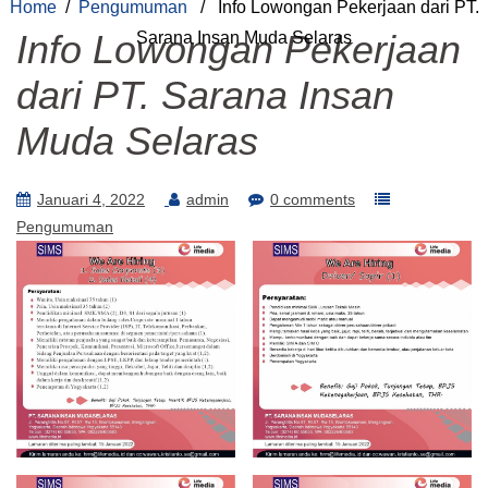
Home
/
Pengumuman
/ Info Lowongan Pekerjaan dari PT.
Info Lowongan Pekerjaan
Sarana Insan Muda Selaras
dari PT. Sarana Insan
Muda Selaras
Januari 4, 2022
admin
0 comments
Pengumuman