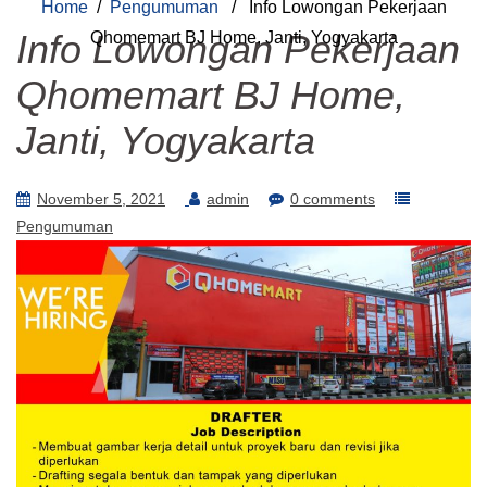
Home
/
Pengumuman
/ Info Lowongan Pekerjaan
Info Lowongan Pekerjaan
Qhomemart BJ Home, Janti, Yogyakarta
Qhomemart BJ Home,
Janti, Yogyakarta
November 5, 2021
admin
0 comments
Pengumuman