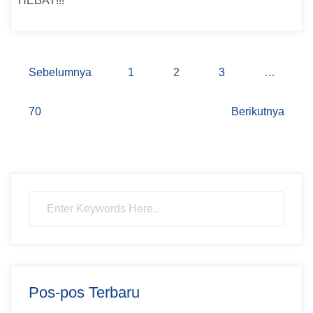
HEBAT!!!
Navigasi
Sebelumnya
1
2
3
…
pos
70
Berikutnya
Pos-pos Terbaru